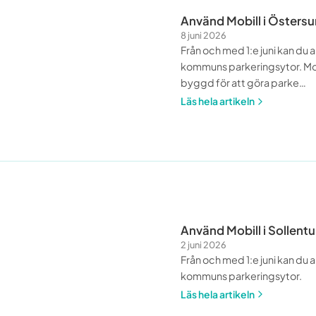
Använd Mobill i Östersu
8 juni 2026
Från och med 1:e juni kan du 
kommuns parkeringsytor. Mo
byggd för att göra parke
…
Läs hela artikeln
Använd Mobill i Sollent
2 juni 2026
Från och med 1:e juni kan du 
kommuns parkeringsytor.
Läs hela artikeln