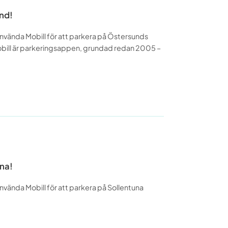
nd!
använda Mobill för att parkera på Östersunds
bill är parkeringsappen, grundad redan 2005 –
una!
använda Mobill för att parkera på Sollentuna