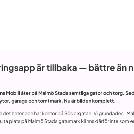
ngsapp är tillbaka — bättre än 
ns Mobill åter på Malmö Stads samtliga gator och torg. Seda
 ytor, garage och tomtmark. Nu är bilden komplett.
ad det heter och har kontor på Södergatan. Vi grundades i M
 nu ta plats på Malmö Stads gatumark känns därför inte som 