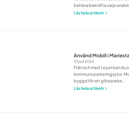
behöva bekräfta varje enskil
Läs hela artikeln
Använd Mobill i Mariest
10 juni 2026
Från och med 1:e juni kan du 
kommuns parkeringsytor. Mo
byggd för att göra parke
…
Läs hela artikeln