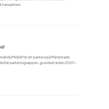
d transaktion.
ad!
använda Mobill för att parkera på Mariestads
bill är parkeringsappen, grundad redan 2005 –