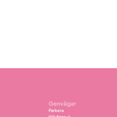
Genvägar
Parkera
Här finns vi