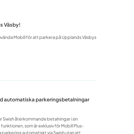
ds Väsby!
använda Mobill för att parkera på Upplands Väsbys
med automatiska parkeringsbetalningar
ar Swish återkommande betalningar i sin
unktionen, som är exklusiv för Mobill Plus-
 parkering automatiskt via Swish utan att