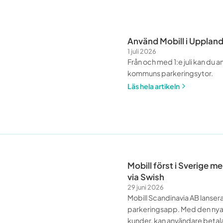
Använd Mobill i Upplan
1 juli 2026
Från och med 1:e juli kan du 
kommuns parkeringsytor.
Läs hela artikeln
Mobill först i Sverige 
via Swish
29 juni 2026
Mobill Scandinavia AB lanser
parkeringsapp. Med den nya f
kunder, kan användare betala