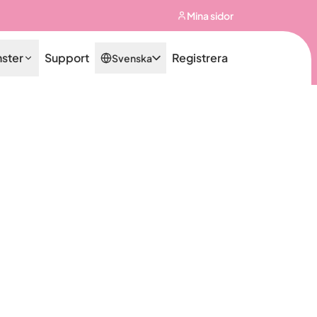
Mina sidor
nster
Support
Registrera
Svenska