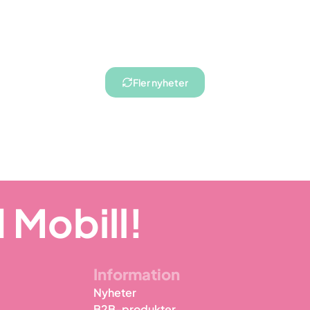
Fler nyheter
 Mobill!
Information
Nyheter
B2B-produkter