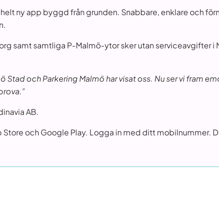
 helt ny app byggd från grunden. Snabbare, enklare och fö
n.
rg samt samtliga P-Malmö-ytor sker utan serviceavgifter i M
mö Stad och Parkering Malmö har visat oss. Nu ser vi fram em
 prova.”
dinavia AB.
App Store och Google Play. Logga in med ditt mobilnummer. De