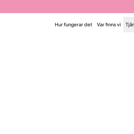
Hur fungerar det
Var finns vi
Tjä