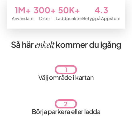
1M+
300+
50K+
4.3
Användare
Orter
Laddpunkter
Betyg på Appstore
enkelt
Så här
kommer du igång
1
Välj område i kartan
2
Börja parkera eller ladda