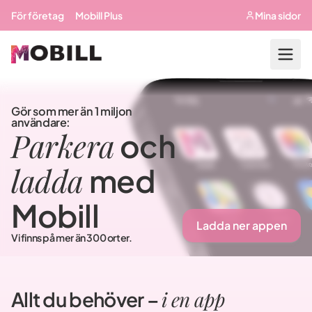
Hoppa till huvudinnehåll
För företag
Mobill Plus
Mina sidor
Gör som mer än 1 miljon
användare:
Parkera
och
ladda
med
Mobill
Ladda ner appen
Vi finns på mer än 300 orter.
i en app
Allt du behöver –