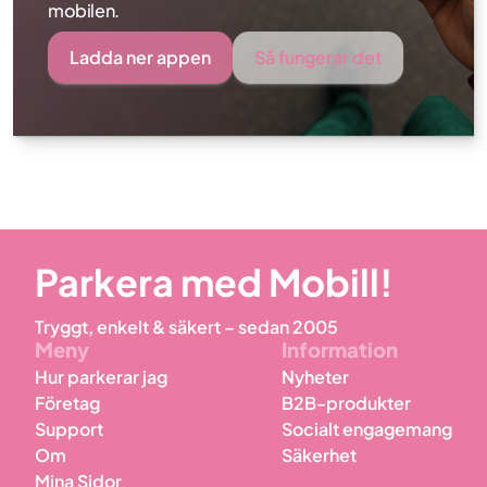
mobilen.
Ladda ner appen
Så fungerar det
Parkera med Mobill!
Tryggt, enkelt & säkert – sedan 2005
Meny
Information
Hur parkerar jag
Nyheter
Företag
B2B-produkter
Support
Socialt engagemang
Om
Säkerhet
Mina Sidor