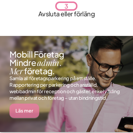
3
Avsluta eller förläng
Mobill Företag
admin
Mindre
.
Mer
företag.
Samla all företagsparkering på ett ställe.
Rapportering per parkering och anställd,
webbadmin för reception och gäster, enkel växling
mellan privat och företag – utan bindningstid.
Läs mer