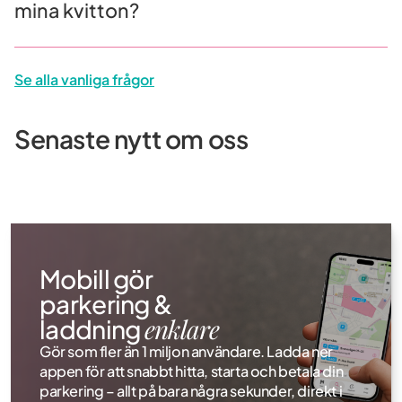
mina kvitton?
Mobill
Använd Mobill i Upplands Väsby!
parker
Se alla vanliga frågor
Från och med 1:e juli kan du använda Mobill för
Mobill 
att parkera på Upplands Väsbys kommuns
återkom
parkeringsytor.
Med den
Senaste nytt om oss
Mobill 
Läs mer
Mobill gör
parkering &
enklare
laddning
Gör som fler än 1 miljon användare. Ladda ner
appen för att snabbt hitta, starta och betala din
parkering – allt på bara några sekunder, direkt i